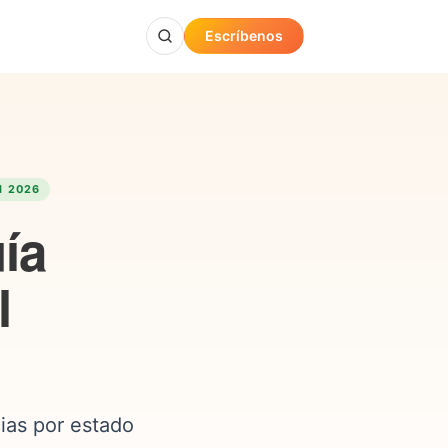
Escríbenos
N 2026
ía
l
cias por estado