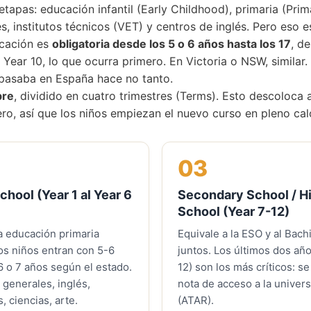
 etapas: educación infantil (Early Childhood), primaria (Pr
, institutos técnicos (VET) y centros de inglés. Pero eso e
ucación es
obligatoria desde los 5 o 6 años hasta los 17
, d
 Year 10, lo que ocurra primero. En Victoria o NSW, similar.
 pasaba en España hace no tanto.
bre
, dividido en cuatro trimestres (Terms). Esto descoloc
ro, así que los niños empiezan el nuevo curso en pleno cal
03
chool (Year 1 al Year 6
Secondary School / H
School (Year 7-12)
la educación primaria
Equivale a la ESO y al Bachi
os niños entran con 5-6
juntos. Los últimos dos año
6 o 7 años según el estado.
12) son los más críticos: se
 generales, inglés,
nota de acceso a la univer
 ciencias, arte.
(ATAR).