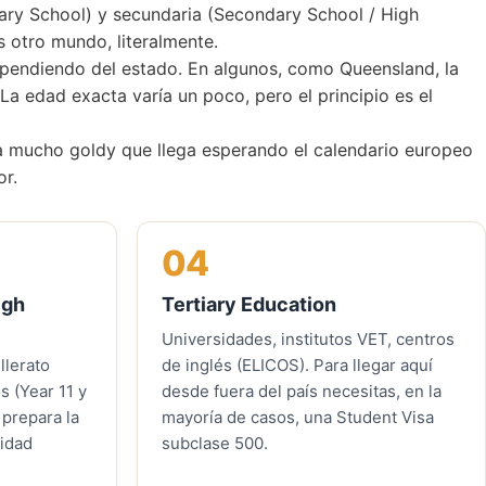
imary School) y secundaria (Secondary School / High
s otro mundo, literalmente.
ependiendo del estado. En algunos, como Queensland, la
 La edad exacta varía un poco, pero el principio es el
a a mucho goldy que llega esperando el calendario europeo
or.
04
igh
Tertiary Education
Universidades, institutos VET, centros
llerato
de inglés (ELICOS). Para llegar aquí
s (Year 11 y
desde fuera del país necesitas, en la
 prepara la
mayoría de casos, una
Student Visa
sidad
subclase 500
.