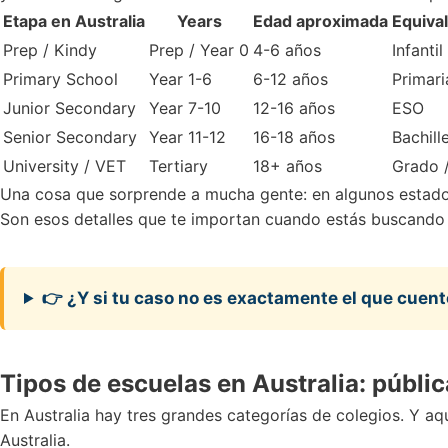
Etapa en Australia
Years
Edad aproximada
Equiva
Prep / Kindy
Prep / Year 0
4-6 años
Infanti
Primary School
Year 1-6
6-12 años
Primari
Junior Secondary
Year 7-10
12-16 años
ESO
Senior Secondary
Year 11-12
16-18 años
Bachill
University / VET
Tertiary
18+ años
Grado 
Una cosa que sorprende a mucha gente: en algunos estados 
Son esos detalles que te importan cuando estás buscando c
👉 ¿Y si tu caso no es exactamente el que cuen
Tipos de escuelas en Australia: públic
En Australia hay tres grandes categorías de colegios. Y aqu
Australia
.