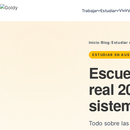
Vivir
Trabajar
Estudiar
V
Inicio
/
Blog
/
Estudiar 
ESTUDIAR EN AU
Escuel
real 2
siste
Todo sobre las 