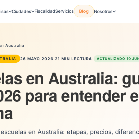
Fiscalidad
Servicios
Blog
isas
Ciudades
Nosotros
en Australia
26 MAYO 2026
·
21 MIN LECTURA
·
ACTUALIZADO 10 JU
STRALIA
as en Australia: gu
026 para entender e
ma
escuelas en Australia: etapas, precios, diferen