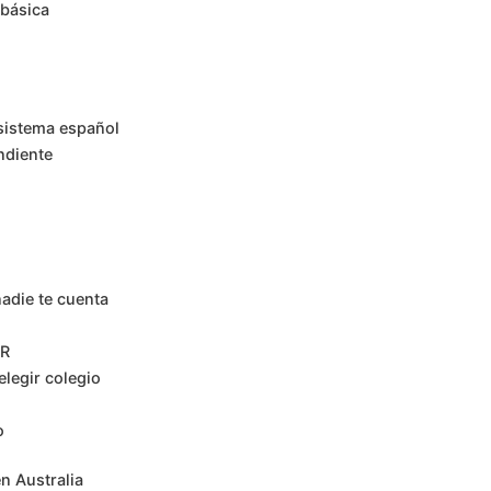
 básica
sistema español
ndiente
nadie te cuenta
AR
elegir colegio
o
n Australia