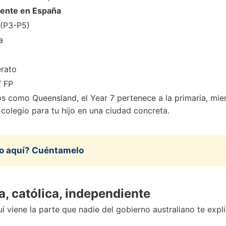
lente en España
l (P3-P5)
a
erato
/ FP
como Queensland, el Year 7 pertenece a la primaria, mient
olegio para tu hijo en una ciudad concreta.
to aquí? Cuéntamelo
a, católica, independiente
í viene la parte que nadie del gobierno australiano te expl