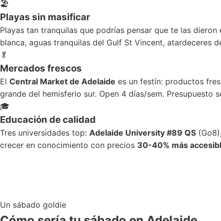
🏖️
Playas sin masificar
Playas tan tranquilas que podrías pensar que te las dieron
blanca, aguas tranquilas del Gulf St Vincent, atardeceres d
🥬
Mercados frescos
El
Central Market de Adelaide
es un festín: productos fre
grande del hemisferio sur. Open 4 días/sem. Presupuesto s
🎓
Educación de calidad
Tres universidades top:
Adelaide University #89 QS
(Go8),
crecer en conocimiento con precios
30-40% más accesib
Un sábado goldie
Cómo sería tu
sábado
en Adelaide.