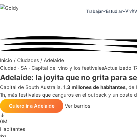
Vivir
Trabajar
Estudiar
V
Inicio
/
Ciudades
/
Adelaide
Ciudad · SA · Capital del vino y los festivales
Actualizado 1
Adelaide:
la joyita
que no grita para se
Capital de South Australia.
1,3 millones de habitantes
, de
1h, más festivales que canguros en el outback y un coste d
Quiero ir a Adelaide
Ver barrios
0M
Habitantes
$0