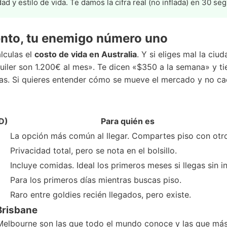
udad y estilo de vida. Te damos la cifra real (no inflada) en 30 s
iento, tu enemigo número uno
lculas el
costo de vida en Australia
. Y si eliges mal la ciu
quiler son 1.200€ al mes». Te dicen «$350 a la semana» y t
as. Si quieres entender cómo se mueve el mercado y no cae
D)
Para quién es
La opción más común al llegar. Compartes piso con otr
Privacidad total, pero se nota en el bolsillo.
Incluye comidas. Ideal los primeros meses si llegas sin in
Para los primeros días mientras buscas piso.
Raro entre goldies recién llegados, pero existe.
Brisbane
elbourne son las que todo el mundo conoce y las que más c