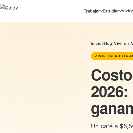
Vivir
Trabajar
Estudiar
V
Inicio
/
Blog
/
Vivir en 
VIVIR EN AUSTRA
Costo 
2026:
gana
Un café a $5,5