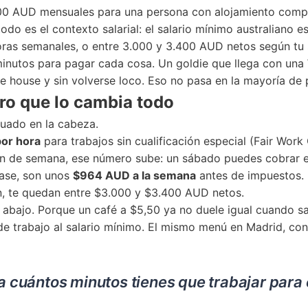
200 AUD mensuales para una persona con alojamiento compar
do es el contexto salarial: el salario mínimo australiano 
as semanales, o entre 3.000 y 3.400 AUD netos según tu sit
nutos para pagar cada cosa. Un goldie que llega con una 
e house y sin volverse loco. Eso no pasa en la mayoría de 
ero que lo cambia todo
tuado en la cabeza.
or hora
para trabajos sin cualificación especial (Fair Work
en fin de semana, ese número sube: un sábado puedes cobrar
base, son unos
$964 AUD a la semana
antes de impuestos.
n, te quedan entre $3.000 y $3.400 AUD netos.
e abajo. Porque un café a $5,50 ya no duele igual cuando 
 trabajo al salario mínimo. El mismo menú en Madrid, con 
 cuántos minutos tienes que trabajar para c