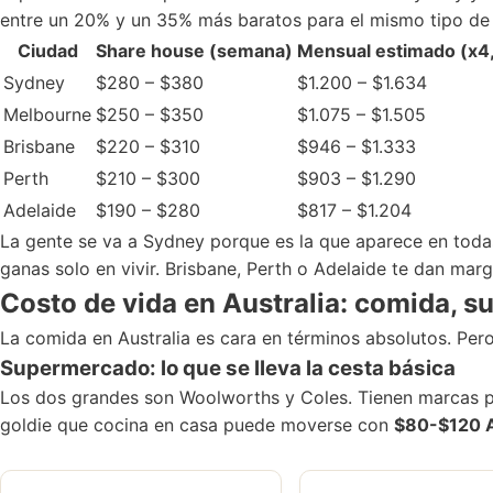
entre un 20% y un 35% más baratos para el mismo tipo de 
Ciudad
Share house (semana)
Mensual estimado (x4
Sydney
$280 – $380
$1.200 – $1.634
Melbourne
$250 – $350
$1.075 – $1.505
Brisbane
$220 – $310
$946 – $1.333
Perth
$210 – $300
$903 – $1.290
Adelaide
$190 – $280
$817 – $1.204
La gente se va a Sydney porque es la que aparece en todas
ganas solo en vivir. Brisbane, Perth o Adelaide te dan marg
Costo de vida en Australia: comida, 
La comida en Australia es cara en términos absolutos. Per
Supermercado: lo que se lleva la cesta básica
Los dos grandes son Woolworths y Coles. Tienen marcas pr
goldie que cocina en casa puede moverse con
$80-$120 A