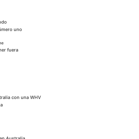
todo
número uno
ne
mer fuera
stralia con una WHV
ia
en Australia