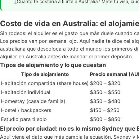
¿Cuánto te costaría a ti irte a Australia? Mete tu visa, ci
Costo de vida en Australia: el alojam
Sin rodeos: el alquiler es el gasto que más duele cuando ca
Los precios van por semana, ojo. Aquí nadie te dice «el al
australiana que descoloca a todo el mundo los primeros dí
alquiler en Australia
antes de mandar el primer depósito.
Tipos de alojamiento y lo que cuestan
Tipo de alojamiento
Precio semanal (AU
Habitación compartida (share house)
$200 – $320
Habitación individual
$350 – $550
Homestay (casa de familia)
$350 – $480
Hostel / backpackers
$150 – $250
Estudio para ti solo
$500 – $850
El precio por ciudad: no es lo mismo Sydney que 
Aquí viene el dato que más cambia la ecuación. Sydney y M