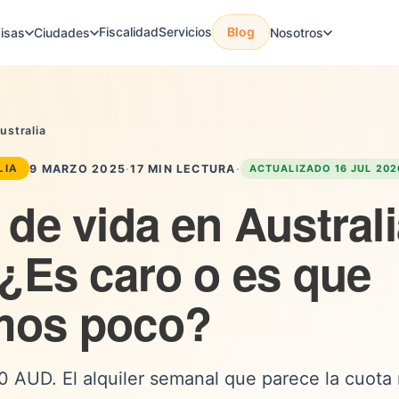
Fiscalidad
Servicios
Blog
isas
Ciudades
Nosotros
Australia
9 MARZO 2025
·
17 MIN LECTURA
·
ACTUALIZADO 16 JUL 202
LIA
de vida en Austral
 ¿Es caro o es que
mos poco?
0 AUD. El alquiler semanal que parece la cuota