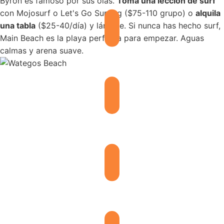
Byron es famoso por sus olas.
Toma una lección de surf
con Mojosurf o Let's Go Surfing ($75-110 grupo) o
alquila
una tabla
($25-40/día) y lánzate. Si nunca has hecho surf,
Main Beach es la playa perfecta para empezar. Aguas
calmas y arena suave.